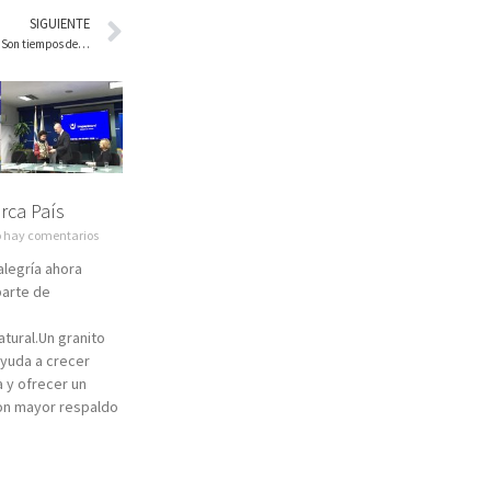
SIGUIENTE
Son tiempos de…
rca País
 hay comentarios
legría ahora
arte de
s
ural.Un granito
yuda a crecer
 y ofrecer un
on mayor respaldo