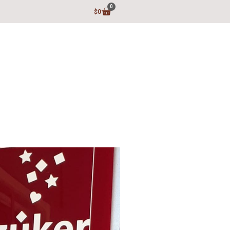
0
$
0