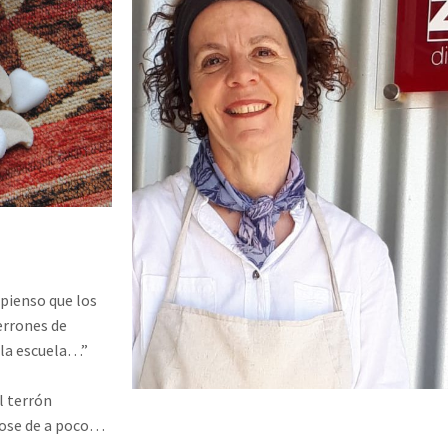
 pienso que los
errones de
 la escuela…”
l terrón
dose de a poco…