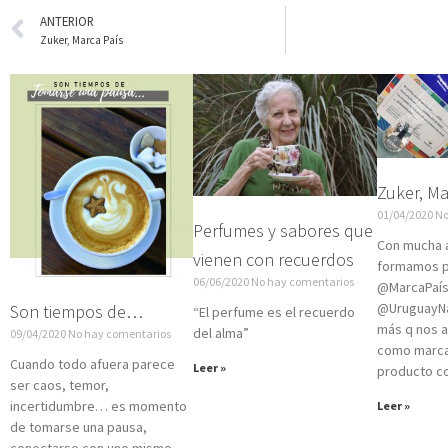
ANTERIOR
Zuker, Marca País
Zuker, Ma
01/04/2020
No
Perfumes y sabores que
Con mucha a
vienen con recuerdos
formamos p
06/06/2020
No hay comentarios
@MarcaPaí
@UruguayNat
Son tiempos de…
“El perfume es el recuerdo
más q nos a
del alma”
09/04/2020
No hay comentarios
como marca
Cuando todo afuera parece
Leer »
producto c
ser caos, temor,
incertidumbre… es momento
Leer »
de tomarse una pausa,
conectarse con uno mismo,