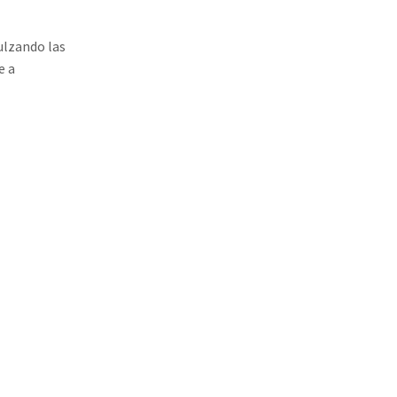
ulzando las
e a