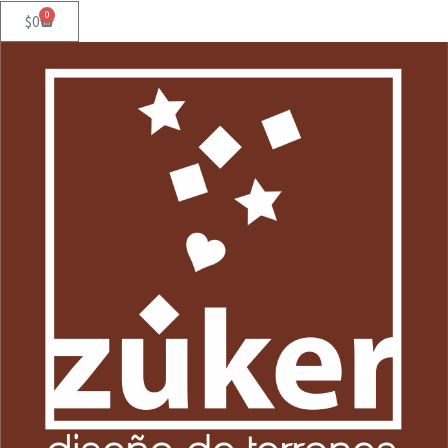
0
$
0