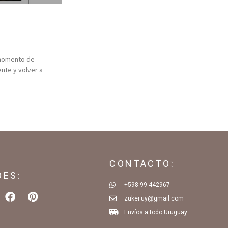
 momento de
nte y volver a
CONTACTO:
DES:
+598 99 442967
zuker.uy@gmail.com
Envíos a todo Uruguay