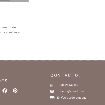
 momento de
nte y volver a
CONTACTO:
DES:
+598 99 442967
zuker.uy@gmail.com
Envíos a todo Uruguay