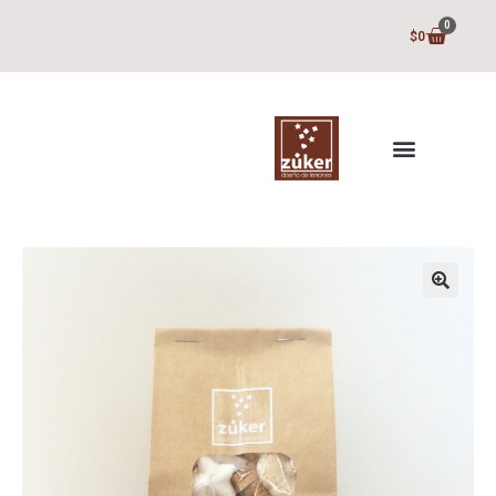
0
$
0